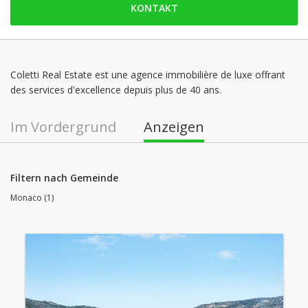
KONTAKT
Montag: 09:00 - 18:00
Dienstag: 09:00 - 18:00
Mittwoch: 09:00 - 18:00
Donnerstag: 09:00 - 18:00
Coletti Real Estate est une agence immobilière de luxe offrant
des services d'excellence depuis plus de 40 ans.
Freitag: 09:00 - 18:00
Samstag: geschlossen
Im Vordergrund
Anzeigen
Filtern nach Gemeinde
Monaco (1)