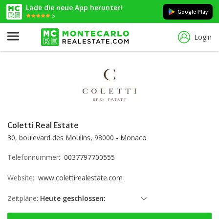
Lade die neue App herunter!
Google Play
5
Login
Coletti Real Estate
30, boulevard des Moulins, 98000 - Monaco
Telefonnummer:
0037797700555
Website:
www.colettirealestate.com
Zeitpläne:
Heute geschlossen:
Sonntag: geschlossen