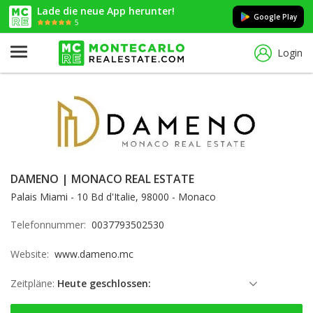
Lade die neue App herunter!
Google Play
5
Login
DAMENO | MONACO REAL ESTATE
Palais Miami - 10 Bd d'Italie, 98000 - Monaco
Telefonnummer:
0037793502530
Website:
www.dameno.mc
Zeitpläne:
Heute geschlossen:
Sonntag: geschlossen