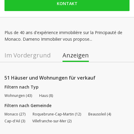
KONTAKT
Montag: 09:00 - 12:30 | 14:00 - 18:00
Dienstag: 09:00 - 12:30 | 14:00 - 18:00
Mittwoch: 09:00 - 12:30 | 14:00 - 18:00
Donnerstag: 09:00 - 12:30 | 14:00 - 18:00
Plus de 40 ans d'expérience immobilière sur la Principauté de
Monaco. Dameno Immobilier vous propose...
Freitag: 09:00 - 12:30 | 14:00 - 17:00
Samstag: geschlossen
Im Vordergrund
Anzeigen
51 Häuser und Wohnungen für verkauf
Filtern nach Typ
Wohnungen (43)
Haus (8)
Filtern nach Gemeinde
Monaco (27)
Roquebrune-Cap-Martin (12)
Beausoleil (4)
Cap-d'Ail (3)
Villefranche-sur-Mer (2)