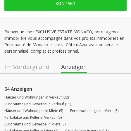
KONTAKT
Samstag: geschlossen
Sonntag: geschlossen
Montag: 09:00 - 12:00 | 14:00 - 18:00
Dienstag: 09:00 - 12:00 | 14:00 - 18:00
Bienvenue chez EXCLUSIVE ESTATE MONACO, notre agence
immobilière vous accompagne dans vos projets immobiliers en
Mittwoch: 09:00 - 12:00 | 14:00 - 18:00
Principauté de Monaco et sur la Côte d'Azur avec un service
Donnerstag: 09:00 - 12:00 | 14:00 - 18:00
personnalisé, complet et professionnel.
Im Vordergrund
Anzeigen
64 Anzeigen
Häuser und Wohnungen in Verkauf (32)
Büroräume und Gewerbe in Verkauf (11)
Häuser und Wohnungen in Miete (5)
Ferienwohnungen in Miete (5)
Parkplätze und Keller in Verkauf (5)
Büroräume und Gewerbe in Miete (3)
Parkplätze und Keller in Miete (2)
Grundstücke in Verkauf (1)