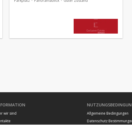
Parkplatz
Panoramablick
Guter Zustand
NFORMATION
NUTZUNGSBEDINGUN
r wir sind
Allgemeine Bedingungen
ntakte
Datenschutz Bestimmunge
artiere von Monaco
Cookie Richtlinie