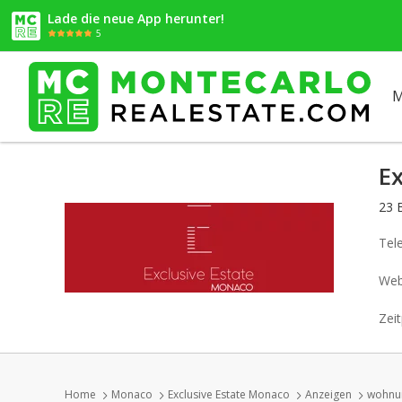
Lade die neue App herunter!
5
M
E
23 
Tel
Web
Zeit
Home
Monaco
Exclusive Estate Monaco
Anzeigen
wohnun