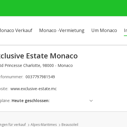
onaco Verkauf
Monaco -Vermietung
Um Monaco
I
xclusive Estate Monaco
Bd Princesse Charlotte, 98000 - Monaco
efonnummer:
0037797981549
site:
www.exclusive-estate.mc
pläne:
Heute geschlossen:
Samstag: geschlossen
Sonntag: geschlossen
gen für verkauf
Alpes-Maritimes
Beausoleil
Montag: 09:00 - 12:00 | 14:00 - 18:00