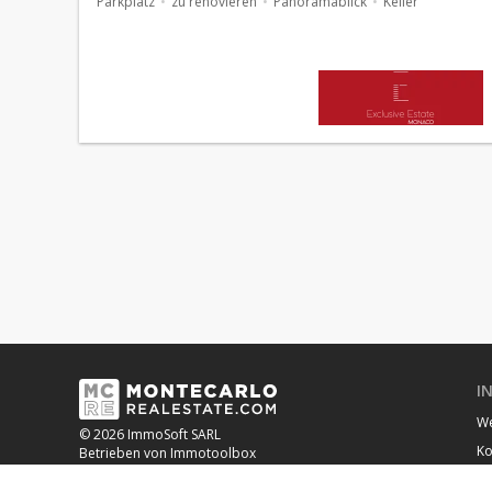
Parkplatz
zu renovieren
Panoramablick
Keller
I
We
© 2026 ImmoSoft SARL
Ko
Betrieben von Immotoolbox
Qu
OUR BANKING PARTNER