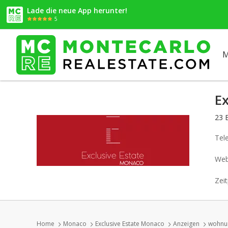
Lade die neue App herunter!
5
M
E
23 
Tel
Web
Zeit
Home
Monaco
Exclusive Estate Monaco
Anzeigen
wohnun