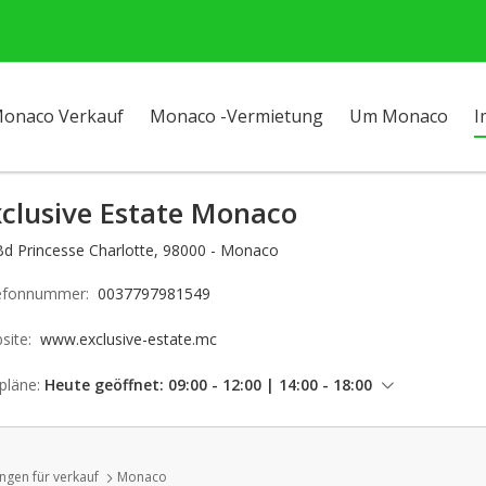
onaco Verkauf
Monaco -Vermietung
Um Monaco
I
xclusive Estate Monaco
Bd Princesse Charlotte, 98000 - Monaco
efonnummer:
0037797981549
site:
www.exclusive-estate.mc
pläne:
Heute geöffnet: 09:00 - 12:00 | 14:00 - 18:00
Freitag: 09:00 - 12:00 | 14:00 - 18:00
Samstag: geschlossen
gen für verkauf
Monaco
Sonntag: geschlossen