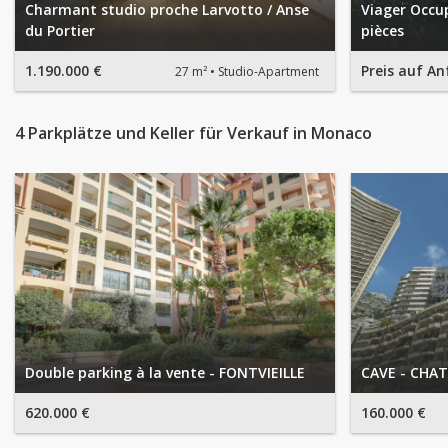
Charmant studio proche Larvotto / Anse
Viager Occu
du Portier
pièces
1.190.000 €
Preis auf An
27 m²
Studio-Apartment
4 Parkplätze und Keller für Verkauf in Monaco
Double parking à la vente - FONTVIEILLE
CAVE - CHA
620.000 €
160.000 €