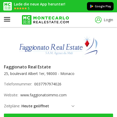
Lade die neue App herunter!
Google Play
5
Login
Faggionato Real Estate
25, boulevard Albert 1er, 98000 - Monaco
Telefonnummer:
0037797974026
Website:
www.faggionatoimmo.com
Zeitpläne:
Heute geöffnet
Freitag: offen