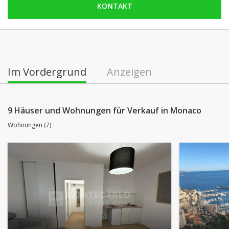
KONTAKT
Samstag: geschlossen
Sonntag: geschlossen
Montag: offen
Dienstag: offen
Im Vordergrund
Anzeigen
Mittwoch: offen
Donnerstag: offen
9 Häuser und Wohnungen für Verkauf in Monaco
Wohnungen (7)