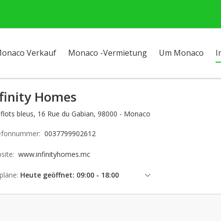
onaco Verkauf
Monaco -Vermietung
Um Monaco
I
finity Homes
 flots bleus, 16 Rue du Gabian, 98000 - Monaco
efonnummer:
0037799902612
site:
www.infinityhomes.mc
pläne:
Heute geöffnet: 09:00 - 18:00
Freitag: 09:00 - 18:00
Samstag: geschlossen
Sonntag: geschlossen