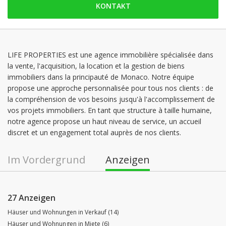
KONTAKT
Samstag: 08:00 - 12:00
Sonntag: geschlossen
Montag: 08:00 - 19:00
Dienstag: 08:00 - 19:00
LIFE PROPERTIES est une agence immobilière spécialisée dans
la vente, l'acquisition, la location et la gestion de biens
Mittwoch: 08:00 - 19:00
immobiliers dans la principauté de Monaco. Notre équipe
Donnerstag: 08:00 - 19:00
propose une approche personnalisée pour tous nos clients : de
la compréhension de vos besoins jusqu'à l'accomplissement de
vos projets immobiliers. En tant que structure à taille humaine,
notre agence propose un haut niveau de service, un accueil
discret et un engagement total auprès de nos clients.
Im Vordergrund
Anzeigen
27 Anzeigen
Häuser und Wohnungen in Verkauf (14)
Häuser und Wohnungen in Miete (6)