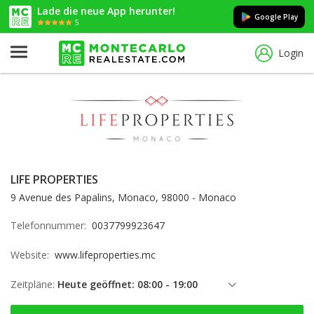
Lade die neue App herunter!
Google Play
5
Login
LIFE PROPERTIES
9 Avenue des Papalins, Monaco, 98000 - Monaco
Telefonnummer:
0037799923647
Website:
www.lifeproperties.mc
Zeitpläne:
Heute geöffnet: 08:00 - 19:00
Freitag: 08:00 - 19:00