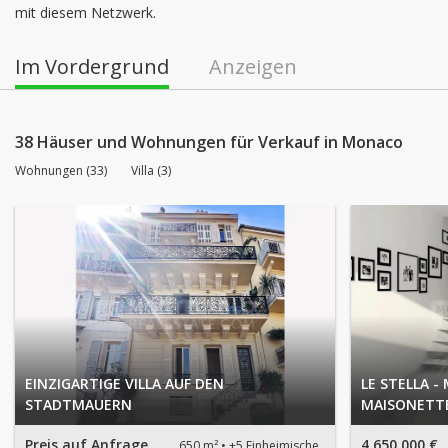
mit diesem Netzwerk.
Im Vordergrund
Anzeigen
38 Häuser und Wohnungen für Verkauf in Monaco
Wohnungen (33)
Villa (3)
EINZIGARTIGE VILLA AUF DEN
LE STELLA 
STADTMAUERN
MAISONETT
Preis auf Anfrage
4.650.000 €
650 m²
+5 Einheimische