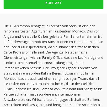
KONTAKT
Sonntag: geschlossen
Montag: 09:00 - 17:30
Dienstag: 09:00 - 17:30
Mittwoch: 09:00 - 17:30
Die Luxusimmobilienagentur Lorenza von Stein ist eine der
renommiertesten Agenturen im Fürstentum Monaco. Das von
Donnerstag: 09:00 - 17:30
Angela und Annabelle Kleiber geleitete Familienunternehmen ist
Freitag: 09:00 - 17:30
auf hochwertige Immobilientransaktionen im Fürstentum und an
der Côte d'Azur spezialisiert, da sie Inhaber des französischen
Carte Professionnelle sind. Die Agentur bietet ähnliche
Dienstleistungen wie ein Family Office, das eine kaufkräftige und
einflussreiche Klientel aus Entscheidungsträgern und
Persönlichkeiten betreut. Der Erfolg der Agence Lorenza von
Stein, mit ihrem soliden Ruf im Bereich Luxusimmobilien in
Monaco, basiert auch auf einem engmaschigen Team, das all
die Diskretion und Vertraulichkeit bietet, die in der Welt des
Luxus unerlässlich sind. Lorenza von Stein baut und pflegt solide
Partnerschaften, insbesondere mit internationalen
Anwaltskanzleien, Wirtschaftsprüfungsgesellschaften, Banken,
Architekten und Designern, und bringt ihre Kunden so in Kontakt