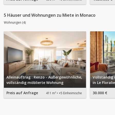
5 Häuser und Wohnungen zu Miete in Monaco
Wohnungen (4)
Alleinauftrag : Renzo - Außergewöhnliche,
Vollständig
vollständig möblierte Wohnung
in Le Florali
Preis auf Anfrage
30.000 €
411 m²
+5 Einheimische