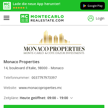
Lade die neue App herunter!
Google Play
5
Login
Monaco Properties
14, boulevard d'Italie, 98000 - Monaco
Telefonnummer:
0037797973397
Website:
www.monacoproperties.mc
Zeitpläne:
Heute geöffnet: 09:00 - 19:00
Sonntag: 09:00 - 19:00