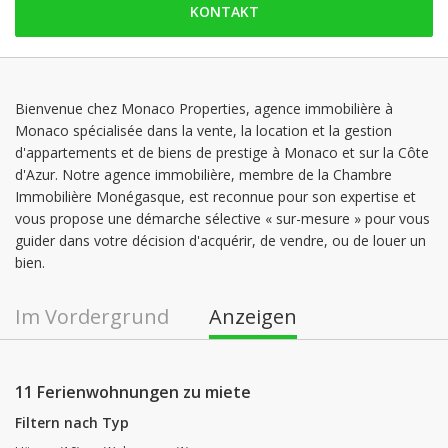
KONTAKT
Montag: 09:00 - 19:00
Dienstag: 09:00 - 19:00
Mittwoch: 09:00 - 19:00
Donnerstag: 09:00 - 19:00
Bienvenue chez Monaco Properties, agence immobilière à
Monaco spécialisée dans la vente, la location et la gestion
Freitag: 09:00 - 19:00
d'appartements et de biens de prestige à Monaco et sur la Côte
Samstag: 09:00 - 19:00
d'Azur. Notre agence immobilière, membre de la Chambre
Immobilière Monégasque, est reconnue pour son expertise et
vous propose une démarche sélective « sur-mesure » pour vous
guider dans votre décision d'acquérir, de vendre, ou de louer un
bien.
Im Vordergrund
Anzeigen
11 Ferienwohnungen zu miete
Filtern nach Typ