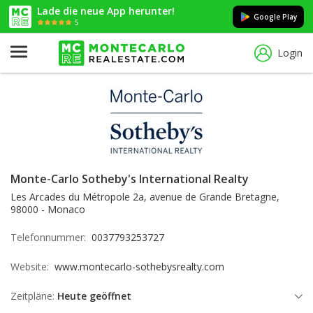
Lade die neue App herunter!
Google Play
5
Login
Monte-Carlo Sotheby's International Realty
Les Arcades du Métropole 2a, avenue de Grande Bretagne,
98000 - Monaco
Telefonnummer:
0037793253727
Website:
www.montecarlo-sothebysrealty.com
Zeitpläne:
Heute geöffnet