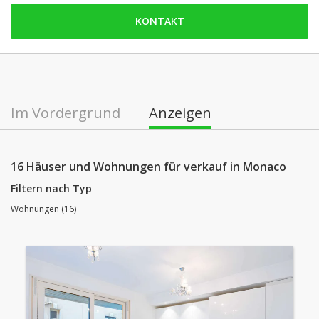
Freitag: offen
KONTAKT
Samstag: geschlossen
Sonntag: geschlossen
Montag: offen
Dienstag: offen
Im Vordergrund
Anzeigen
Mittwoch: offen
Donnerstag: offen
16 Häuser und Wohnungen für verkauf in Monaco
Filtern nach Typ
Wohnungen (16)