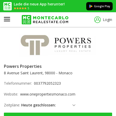
Lade die neue App herunter!
Google Play
5
Login
Powers Properties
8 Avenue Saint Laurent, 98000 - Monaco
Telefonnummer:
0037792052323
Website:
www.onepropertiesmonaco.com
Zeitpläne:
Heute geschlossen:
Samstag: geschlossen