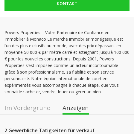
KONTAKT
Sonntag: geschlossen
Montag: 09:00 - 18:00
Dienstag: 09:00 - 18:00
Mittwoch: 09:00 - 18:00
Powers Properties – Votre Partenaire de Confiance en
Immobilier à Monaco Le marché immobilier monégasque est
Donnerstag: 09:00 - 18:00
l’un des plus exclusifs au monde, avec des prix dépassant en
Freitag: 09:00 - 18:00
moyenne 50 000 € par mètre carré et atteignant jusqu’à 100 000
€ pour les nouvelles constructions. Depuis 2001, Powers
Properties s’est imposée comme un acteur incontournable
grâce à son professionnalisme, sa fiabilité et son service
personnalisé. Notre équipe internationale de courtiers
expérimentés vous accompagne à chaque étape, que vous
souhaitiez acheter, vendre, louer ou gérer un bien.
Im Vordergrund
Anzeigen
2 Gewerbliche Tätigkeiten für verkauf