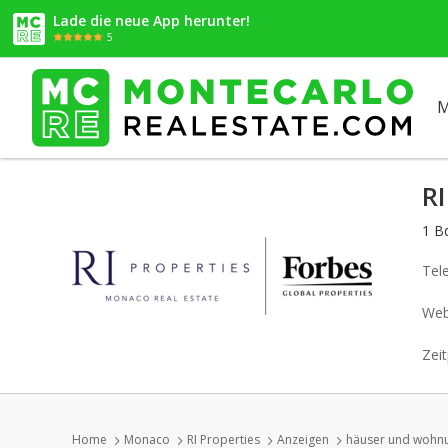
Lade die neue App herunter!
5
M
RI
1 B
Tel
Web
Zeit
Home
Monaco
RI Properties
Anzeigen
häuser und wohnu