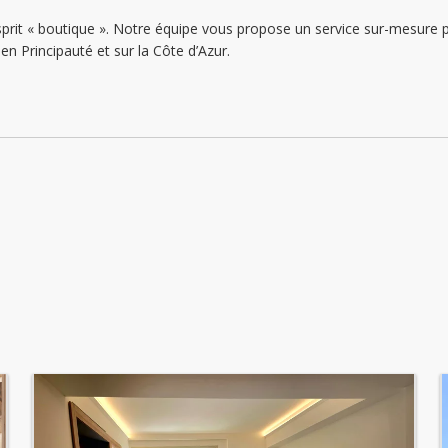
Dienstag: offen
esprit « boutique ». Notre équipe vous propose un service sur-mesur
en Principauté et sur la Côte d’Azur.
Mittwoch: offen
Donnerstag: offen
Freitag: offen