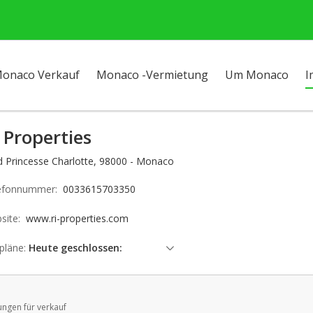
onaco Verkauf
Monaco -Vermietung
Um Monaco
I
 Properties
d Princesse Charlotte, 98000 - Monaco
efonnummer:
0033615703350
site:
www.ri-properties.com
pläne:
Heute geschlossen:
Samstag: geschlossen
Sonntag: geschlossen
ngen für verkauf
Montag: offen