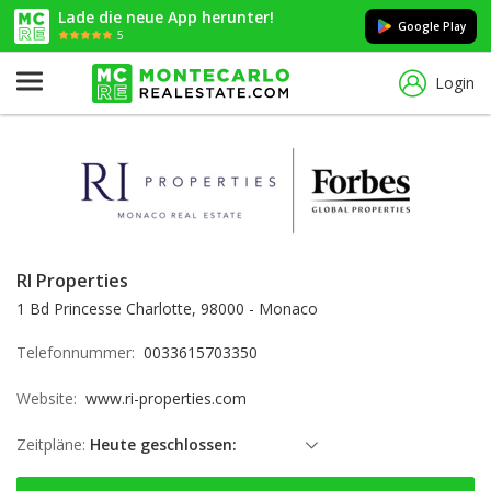
Lade die neue App herunter!
Google Play
5
Login
RI Properties
1 Bd Princesse Charlotte, 98000 - Monaco
Telefonnummer:
0033615703350
Website:
www.ri-properties.com
Zeitpläne:
Heute geschlossen:
Samstag: geschlossen