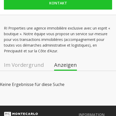
KONTAKT
Sonntag: geschlossen
Montag: offen
Dienstag: offen
Mittwoch: offen
RI Properties une agence immobilière exclusive avec un esprit «
boutique ». Notre équipe vous propose un service sur-mesure
Donnerstag: offen
pour vos transactions immobilières (accompagnement pour
Freitag: offen
toutes vos démarches administrative et logistiques), en
Principauté et sur la Côte d’Azur.
Im Vordergrund
Anzeigen
Keine Ergebnisse für diese Suche
INFORMATION