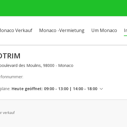
onaco Verkauf
Monaco -Vermietung
Um Monaco
I
OTRIM
 boulevard des Moulins, 98000 - Monaco
efonnummer:
pläne:
Heute geöffnet: 09:00 - 13:00 | 14:00 - 18:00
Donnerstag: 09:00 - 13:00 | 14:00 - 18:00
Freitag: 09:00 - 13:00 | 14:00 - 18:00
ür verkauf
Samstag: geschlossen
Sonntag: geschlossen