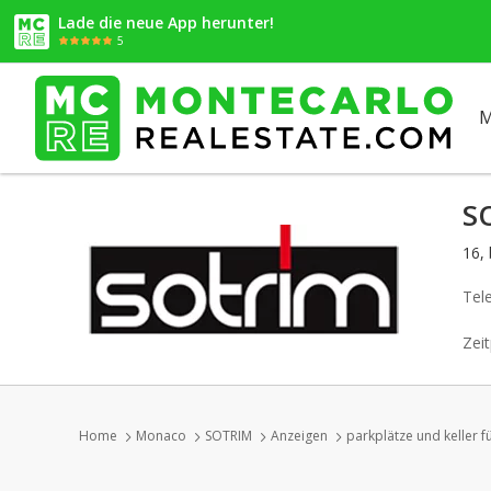
Lade die neue App herunter!
5
M
S
16,
Tel
Zeit
Home
Monaco
SOTRIM
Anzeigen
parkplätze und keller f