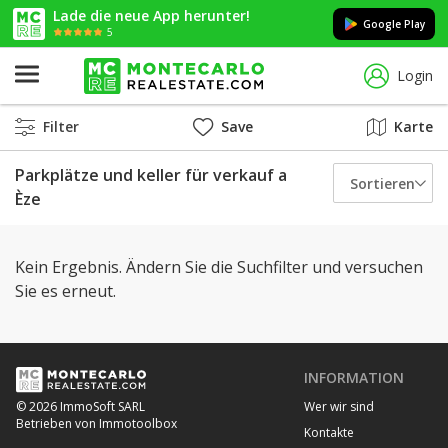
Lade die neue App herunter!
Google Play
5
Login
Filter
Save
Karte
Parkplätze und keller für verkauf a
Sortieren
Èze
Kein Ergebnis. Ändern Sie die Suchfilter und versuchen
Sie es erneut.
INFORMATION
Wer wir sind
© 2026 ImmoSoft SARL
Betrieben von Immotoolbox
Kontakte