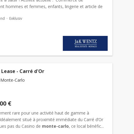
ent hommes et femmes, enfants, lingerie et article de
al de 93 m² avec une belle vitrine sit...
and
Exklusiv
 Lease - Carré d'Or
 Monte-Carlo
000 €
ement rare pour une activité haut de gamme à
 Idéalement situé à proximité immédiate du Carré d’Or
ques pas du Casino de
monte-carlo
, ce local bénéfic...