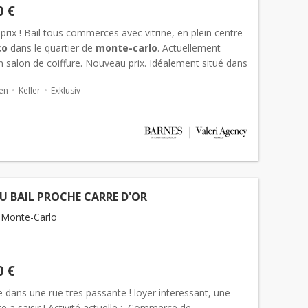
0 €
prix ! Bail tous commerces avec vitrine, en plein centre
co
dans le quartier de
monte-carlo
. Actuellement
n salon de coiffure. Nouveau prix. Idéalement situé dans
sidentielle de la Prin...
en
Keller
Exklusiv
U BAIL PROCHE CARRE D'OR
 Monte-Carlo
0 €
e dans une rue tres passante ! loyer interessant, une
e a saisir ! Activité actuelle : Commerce de