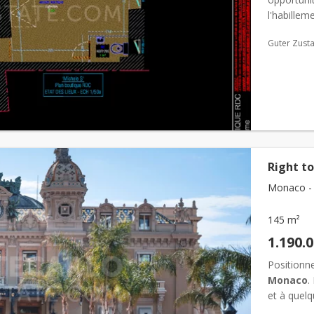
l'habillem
sport. Loc
Guter Zust
Right to
Monaco -
145 m²
1.190.
Positionn
Monaco
.
et à quel