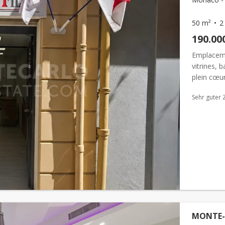
50 m²
2
190.00
Emplacem
vitrines, 
plein cœu
emplacemen
Sehr guter 
MONTE-