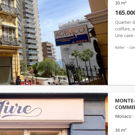
30 m²
165.00
Quartier d
coiffure, 
Une cave 
activités s
Keller
Ge
MONTE-C
COMME
Monaco -
30 m²