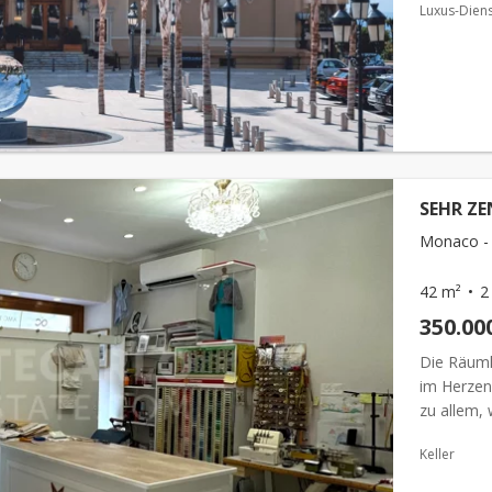
Luxus-Diens
SEHR Z
Monaco -
42 m²
2
350.00
Die Räuml
im Herzen
zu allem,
Geschäftsm
Keller