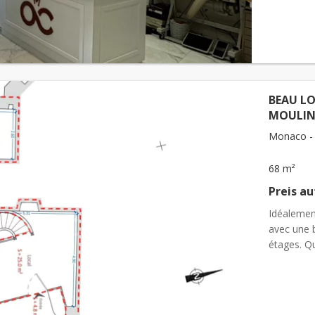
BEAU LO
MOULIN
Monaco -
68 m²
Preis a
Idéalemen
avec une b
étages. Qu