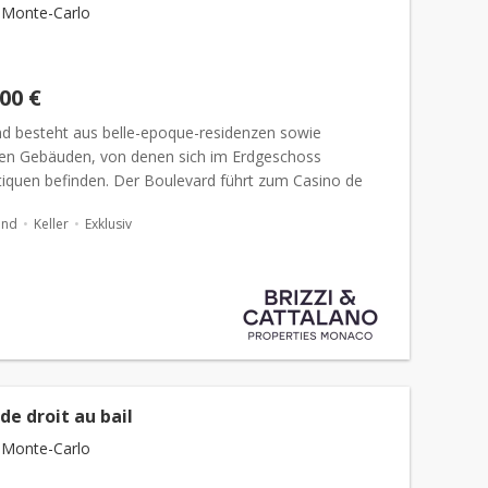
 Monte-Carlo
000 €
d besteht aus belle-epoque-residenzen sowie
n Gebäuden, von denen sich im Erdgeschoss
iquen befinden. Der Boulevard führt zum Casino de
lo, seinen Gärten und den mit michelin-sternen
and
Keller
Exklusiv
neten Restaurants....
de droit au bail
 Monte-Carlo