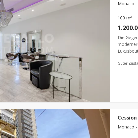
Monaco -
100 m²
1.200.
Die Gegen
modernere
Luxusbout
Monte Car
Guter Zust
ausgezeich
Cession 
Monaco -