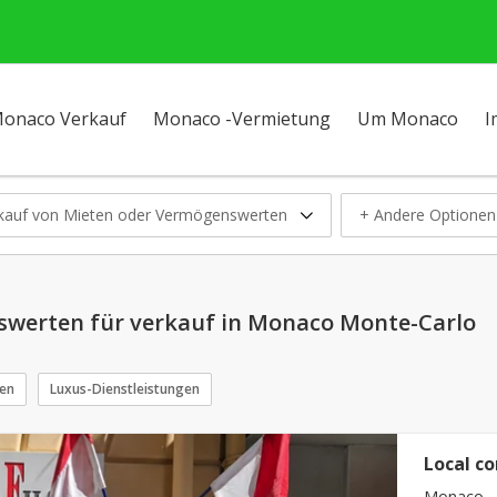
onaco Verkauf
Monaco -Vermietung
Um Monaco
I
kauf von Mieten oder Vermögenswerten
+ Andere Optionen
swerten für verkauf in Monaco Monte-Carlo
ren
Luxus-Dienstleistungen
Local c
Monaco -