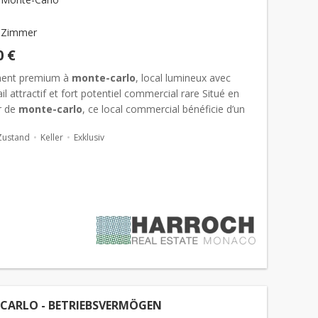
 Zimmer
0 €
ent premium à
monte-carlo
, local lumineux avec
bail attractif et fort potentiel commercial rare Situé en
r de
monte-carlo
, ce local commercial bénéficie d’un
t attractif avec...
Zustand
Keller
Exklusiv
CARLO - BETRIEBSVERMÖGEN