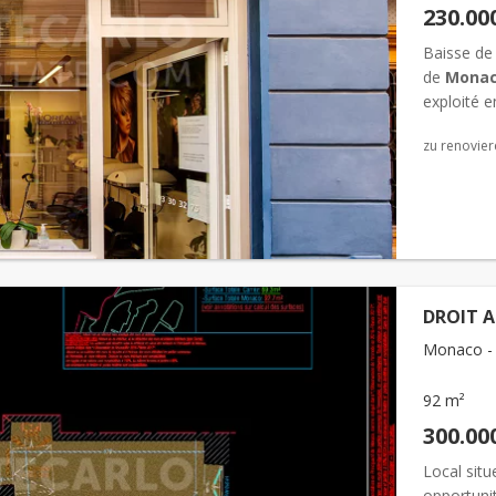
230.00
Baisse de 
de
Mona
exploité e
une zone ré
zu renovier
DROIT A
Monaco -
92 m²
300.00
Local situ
opportunit