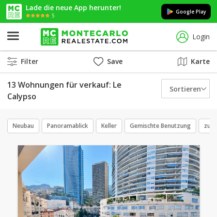
Lade die neue App herunter!
Google Play
5
Login
Filter
Save
Karte
13 Wohnungen für verkauf: Le
Sortieren
Calypso
Neubau
Panoramablick
Keller
Gemischte Benutzung
zu r