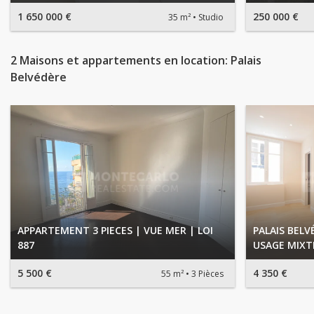
1 650 000 €
250 000 €
35 m²
Studio
2 Maisons et appartements en location: Palais
Belvédère
APPARTEMENT 3 PIECES | VUE MER | LOI
PALAIS BELV
887
USAGE MIXT
5 500 €
4 350 €
55 m²
3 Pièces