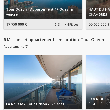
Tour Odéon - Appartement 4P Ouest à
HAUT DU HA
vendre
CHAMBRES
17 750 000 €
55 000 000 €
213 m²
4 Pièces
6 Maisons et appartements en location: Tour Odéon
Appartements (5)
TOUR ODÉON
La Rousse - Tour Odéon - 5 pièces
ÉTAGE ÉLEV