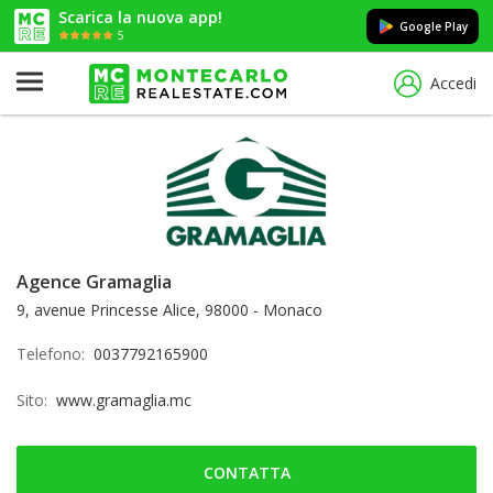
Scarica la nuova app!
Google Play
5
Accedi
Agence Gramaglia
9, avenue Princesse Alice, 98000 - Monaco
Telefono:
0037792165900
Sito:
www.gramaglia.mc
CONTATTA