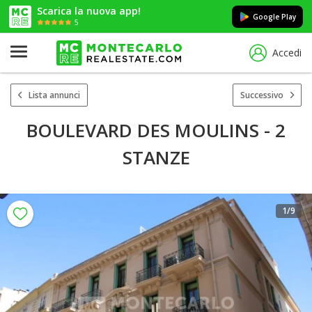
Scarica la nuova app!
Google Play
5
Accedi
Lista annunci
Successivo
BOULEVARD DES MOULINS - 2
STANZE
1
/9