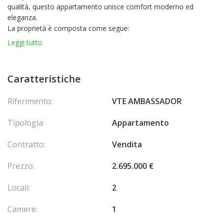
qualità, questo appartamento unisce comfort moderno ed
eleganza.
La proprietà è composta come segue:
Un ingresso accogliente
Leggi tutto
Un soggiorno luminoso
Una cucina indipendente completamente attrezzata
Una camera da letto con spazio di deposito
Caratteristiche
Completamente climatizzata e beneficiativa di
un uso misto
(casa o ufficio), questa rara proprietà sul mercato è pronta per
Riferimento:
VTE AMBASSADOR
essere vissuta o sfruttata immediatamente.
Tipologia:
Appartamento
Contratto:
Vendita
Prezzo:
2.695.000 €
Locali:
2
Camere:
1