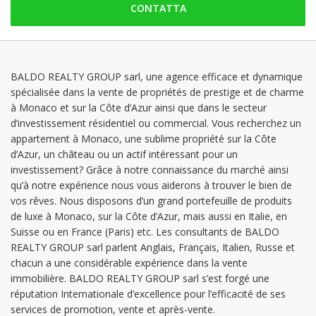
CONTATTA
domenica: Chiuso
lunedì: 09:30 - 18:30
martedì: 09:30 - 18:30
mercoledì: 09:30 - 18:30
BALDO REALTY GROUP sarl, une agence efficace et dynamique
spécialisée dans la vente de propriétés de prestige et de charme
giovedì: 09:30 - 18:30
à Monaco et sur la Côte d’Azur ainsi que dans le secteur
venerdì: 09:30 - 18:30
d’investissement résidentiel ou commercial. Vous recherchez un
appartement à Monaco, une sublime propriété sur la Côte
d’Azur, un château ou un actif intéressant pour un
investissement? Grâce à notre connaissance du marché ainsi
qu’à notre expérience nous vous aiderons à trouver le bien de
vos rêves. Nous disposons d’un grand portefeuille de produits
de luxe à Monaco, sur la Côte d’Azur, mais aussi en Italie, en
Suisse ou en France (Paris) etc. Les consultants de BALDO
REALTY GROUP sarl parlent Anglais, Français, Italien, Russe et
chacun a une considérable expérience dans la vente
immobilière. BALDO REALTY GROUP sarl s’est forgé une
réputation Internationale d’excellence pour l’efficacité de ses
services de promotion, vente et après-vente.