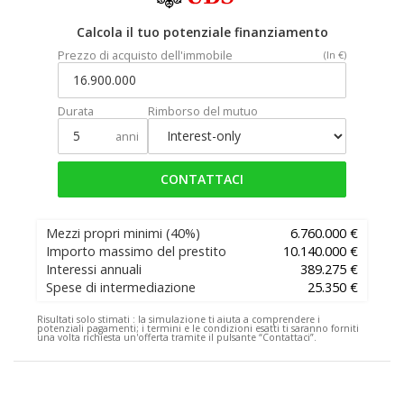
Calcola il tuo potenziale finanziamento
Prezzo di acquisto dell'immobile
(In €)
Durata
Rimborso del mutuo
anni
CONTATTACI
Mezzi propri minimi
(40%)
6.760.000 €
Importo massimo del prestito
10.140.000 €
Interessi annuali
389.275 €
Spese di intermediazione
25.350 €
Risultati solo stimati :
la simulazione ti aiuta a comprendere i
potenziali pagamenti; i termini e le condizioni esatti ti saranno forniti
una volta richiesta un'offerta tramite il pulsante “Contattaci”.