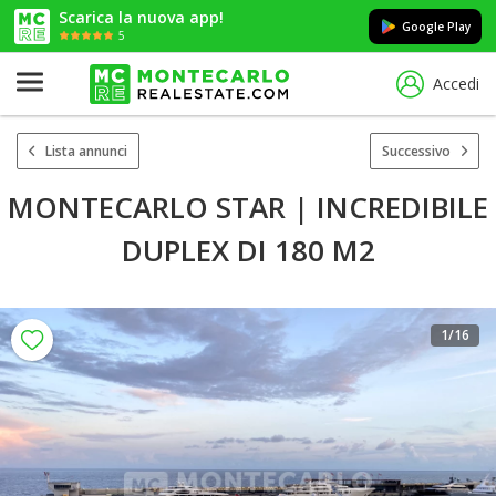
Scarica la nuova app!
Google Play
5
Accedi
Lista annunci
Successivo
MONTECARLO STAR | INCREDIBILE
DUPLEX DI 180 M2
1
/16