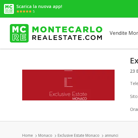
Scarica la nuova app!
5
Vendite Mo
E
23 
Tel
Sit
Orar
Home
Monaco
Exclusive Estate Monaco
annunci