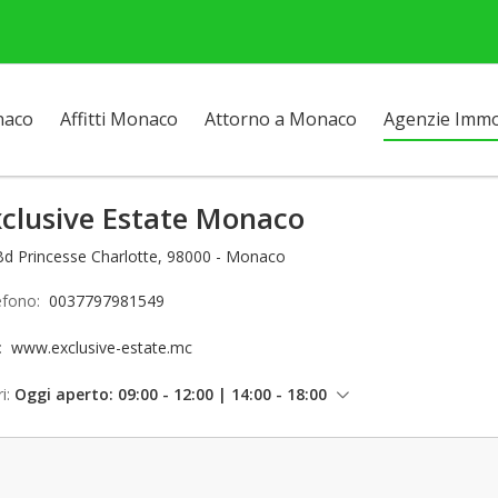
naco
Affitti Monaco
Attorno a Monaco
Agenzie Immob
xclusive Estate Monaco
Bd Princesse Charlotte, 98000 - Monaco
efono:
0037797981549
o:
www.exclusive-estate.mc
i:
Oggi aperto: 09:00 - 12:00 | 14:00 - 18:00
venerdì: 09:00 - 12:00 | 14:00 - 18:00
sabato: Chiuso
domenica: Chiuso