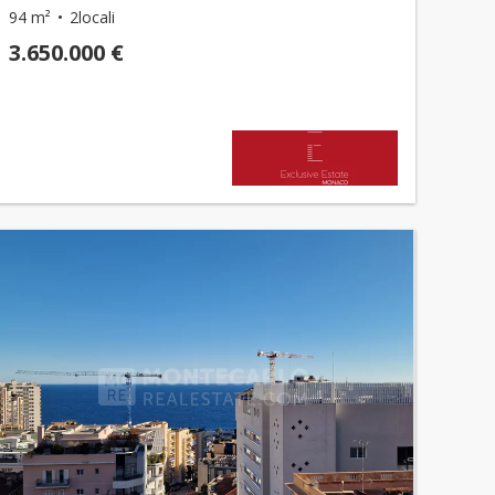
94 m²
2locali
3.650.000 €