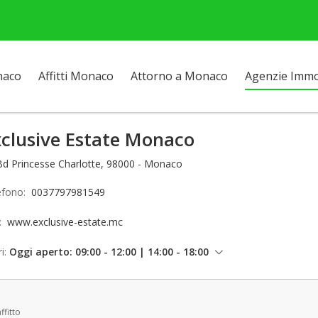
naco
Affitti Monaco
Attorno a Monaco
Agenzie Immob
xclusive Estate Monaco
Bd Princesse Charlotte, 98000 - Monaco
efono:
0037797981549
o:
www.exclusive-estate.mc
i:
Oggi aperto: 09:00 - 12:00 | 14:00 - 18:00
venerdì: 09:00 - 12:00 | 14:00 - 18:00
sabato: Chiuso
ffitto
domenica: Chiuso