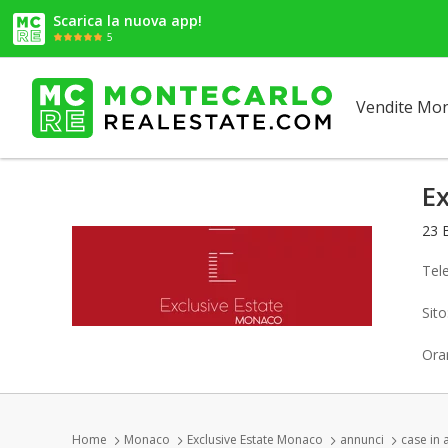
Scarica la nuova app!
5
Vendite Mo
E
23 
Tel
Sit
Orar
Home
Monaco
Exclusive Estate Monaco
annunci
case in a