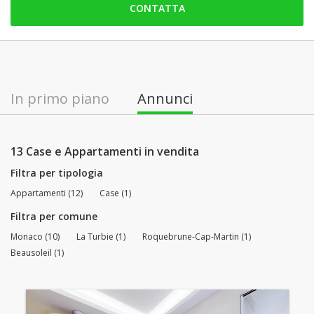
CONTATTA
venerdì: 09:00 - 12:30 | 14:00 - 17:30
sabato: Chiuso
domenica: Chiuso
lunedì: 09:00 - 13:00 | 14:00 - 18:00
In primo piano
Annunci
martedì: 09:00 - 13:00 | 14:00 - 18:00
mercoledì: 09:00 - 13:00 | 14:00 - 18:00
13 Case e Appartamenti in vendita
Filtra per tipologia
Appartamenti (12)
Case (1)
Filtra per comune
Monaco (10)
La Turbie (1)
Roquebrune-Cap-Martin (1)
Beausoleil (1)