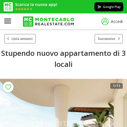
Scarica la nuova app!
Google Play
5
Accedi
Lista annunci
Successivo
Stupendo nuovo appartamento di 3
locali
1
/11