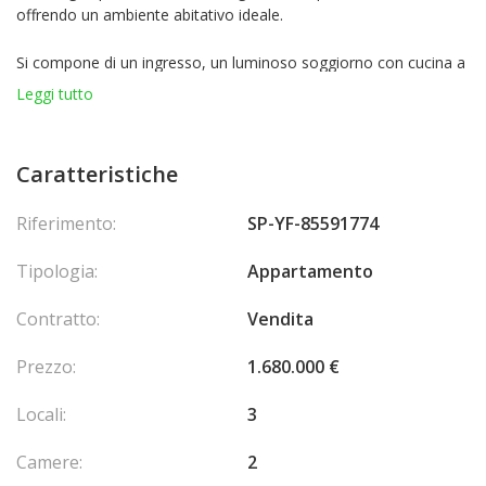
offrendo un ambiente abitativo ideale.
Si compone di un ingresso, un luminoso soggiorno con cucina a
vista, 2 eleganti camere da letto, 2 bagni moderni, un ripostiglio
Leggi tutto
trasformabile in sauna (opzione con supplemento), un bagno
per gli ospiti e una spaziosa terrazza per godere appieno dei
momenti di relax all'aria aperta.
Caratteristiche
Per un comfort ottimale, l'appartamento beneficia anche di un
Riferimento:
SP-YF-85591774
giardino privato e di un posto auto.
Spese di agenzia a carico del venditore.
Tipologia:
Appartamento
Contratto:
Vendita
Prezzo:
1.680.000 €
Locali:
3
Camere:
2