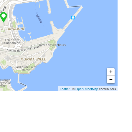
+
−
Leaflet
| ©
OpenStreetMap
contributors