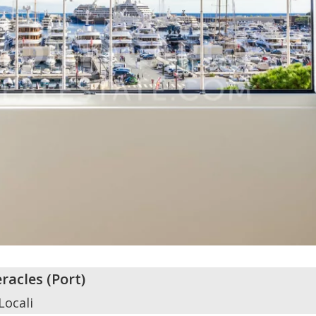
eracles
(
Port
)
Locali