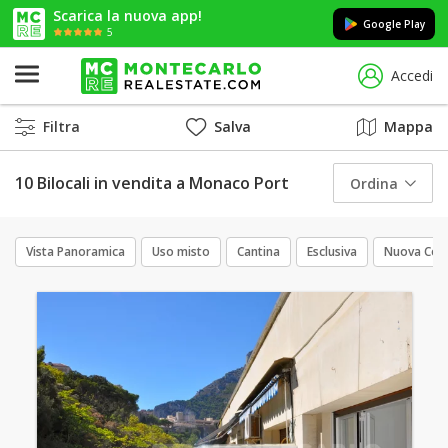
Scarica la nuova app!
Google Play
5
Accedi
Filtra
Salva
Mappa
10 Bilocali in vendita a Monaco Port
Ordina
Vista Panoramica
Uso misto
Cantina
Esclusiva
Nuova Cos