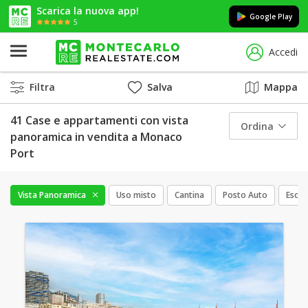
Scarica la nuova app!
Google Play
5
Accedi
Filtra
Salva
Mappa
41 Case e appartamenti con vista
Ordina
panoramica in vendita a Monaco
Port
Vista Panoramica
Uso misto
Cantina
Posto Auto
Esclu