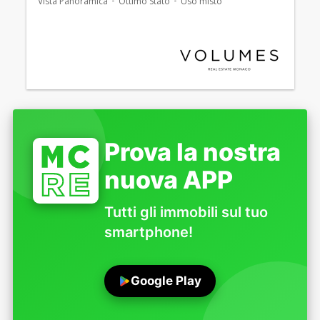
Vista Panoramica
Ottimo Stato
Uso misto
Prova la nostra
nuova APP
Tutti gli immobili sul tuo
smartphone!
Google Play