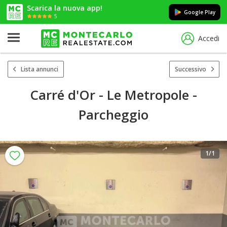
Scarica la nuova app!
Google Play
5
Accedi
Lista annunci
Successivo
Carré d'Or - Le Metropole -
Parcheggio
1
/1