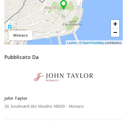
+
−
Monaco
Leaflet
| ©
OpenStreetMap
contributors
Pubblicato Da
John Taylor
20, boulevard des Moulins 98000 -
Monaco