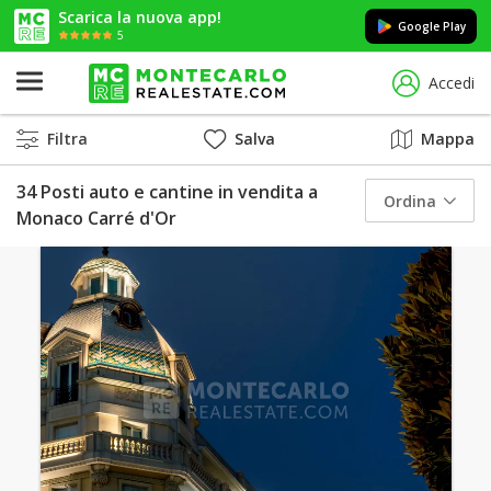
Scarica la nuova app!
Google Play
5
Accedi
Filtra
Salva
Mappa
34 Posti auto e cantine in vendita a
Ordina
Monaco Carré d'Or