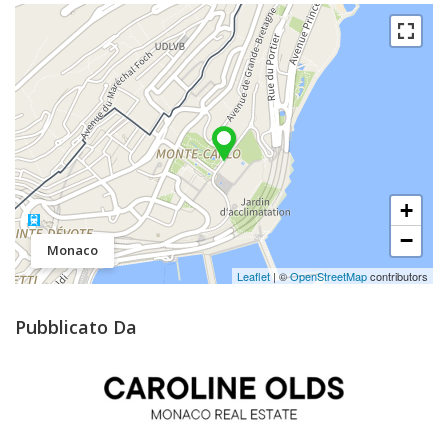
+
−
Monaco
Leaflet
| ©
OpenStreetMap
contributors
Pubblicato Da