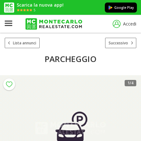
Scarica la nuova app!
Google Play
5
Accedi
Lista annunci
Successivo
PARCHEGGIO
1
/4