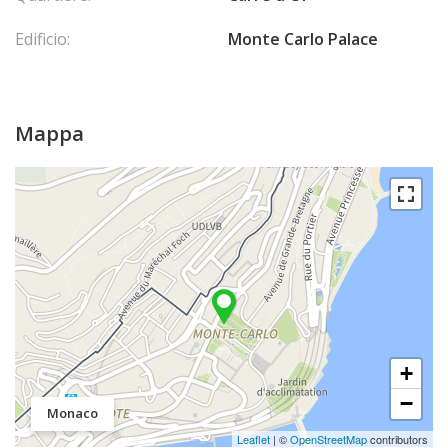
Edificio:
Monte Carlo Palace
Mappa
+
−
Monaco
Leaflet
| ©
OpenStreetMap
contributors