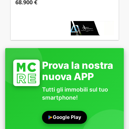
68.900 €
Prova la nostra
nuova APP
Tutti gli immobili sul tuo
smartphone!
Google Play