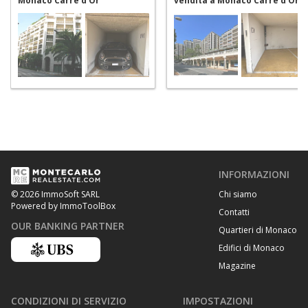
Monaco Carré d'Or
vendita a Monaco Carré d'Or
INFORMAZIONI
Chi siamo
© 2026 ImmoSoft SARL
Powered by ImmoToolBox
Contatti
OUR BANKING PARTNER
Quartieri di Monaco
Edifici di Monaco
Magazine
CONDIZIONI DI SERVIZIO
IMPOSTAZIONI