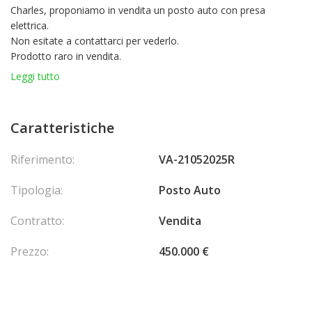
Charles, proponiamo in vendita un posto auto con presa
elettrica.
Non esitate a contattarci per vederlo.
Prodotto raro in vendita.
Grandezza:
Leggi tutto
Lunghezza : 4,80 m
Larghezza : 2,45m
Caratteristiche
Riferimento:
VA-21052025R
Tipologia:
Posto Auto
Contratto:
Vendita
Prezzo:
450.000 €