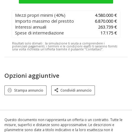
Mezzi propri minimi
(40%)
4.580.000 €
Importo massimo del prestito
6.870.000 €
Interessi annuali
263.739 €
Spese di intermediazione
17.175 €
Risultati solo stimati :
la simulazione ti aiuta a comprendere i
potenziali pagamenti; i termini e le condizioni esatti ti saranno forniti
una volta richiesta un'offerta tramite il pulsante “Contattaci”.
Opzioni aggiuntive
Stampa annuncio
Condividi annuncio
Questo documento non rappresenta un offerta o un contratto. Tutte le
misure, superfici e distanze sono approssimative. Le descrizioni e
planimetrie sono date a titolo indicativo e la loro esattezza non è