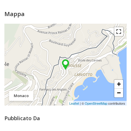
Mappa
+
−
Monaco
Leaflet
| ©
OpenStreetMap
contributors
Pubblicato Da