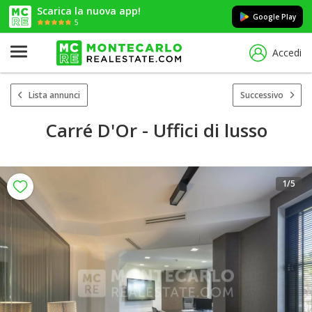
Scarica la nuova app!
Google Play
5
Accedi
Lista annunci
Successivo
Carré D'Or - Uffici di lusso
1
/5