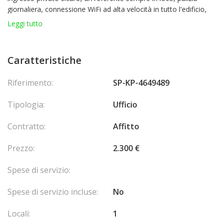
giornaliera, connessione WiFi ad alta velocità in tutto l'edificio,
un mobile bar privato Emperador in legno e marmo per ogni
Leggi tutto
ufficio, Citofono personale, videosorveglianza 24/7
Superficie utile di 13 m² e possibilità di affittare un posto auto a
Caratteristiche
350€/mese
Riferimento:
SP-KP-4649489
Non tutti gli uffici sono mostrati, per maggiori informazioni non
esitate a contattarci.
Tipologia:
Ufficio
Contratto:
Affitto
Prezzo:
2.300 €
Spese di servizio:
Spese di servizio incluse:
No
Locali:
1