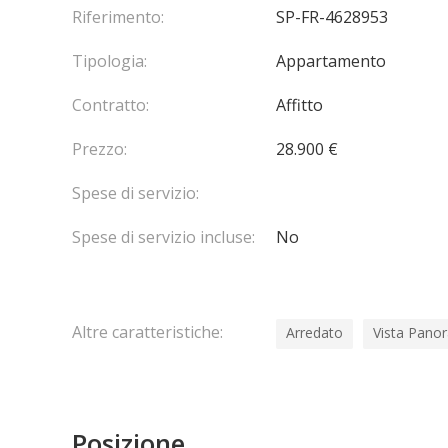
Riferimento:
SP-FR-4628953
Inoltre, gli inquilini hanno accesso a 102 canali TV e
Tipologia:
Appartamento
palestra e solarium.
Contratto:
Affitto
Infine, è offerto uno sconto del 20% su servizi agg
bevande.
Prezzo:
28.900 €
Spese di servizio:
Spese di servizio incluse:
No
Altre caratteristiche:
Arredato
Vista Pano
Posizione