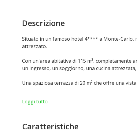
Descrizione
Situato in un famoso hotel 4**** a Monte-Carlo, 
attrezzato.
Con un'area abitativa di 115 m², completamente ar
un ingresso, un soggiorno, una cucina attrezzata,
Una spaziosa terrazza di 20 m² che offre una vist
Il parcheggio è disponibile a pagamento di un cos
Leggi tutto
Questa proprietà è offerta esclusivamente in affit
Caratteristiche
I servizi inclusi nel prezzo di affitto includono elet
quotidiana dell'appartamento e fornitura di bianch