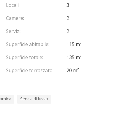
Locali:
3
 Wi-Fi, oltre all'accesso gratuito della piscina,
Camere:
2
Servizi:
2
iuntivi dell'hotel come lavanderia, generi alimentari e
Superficie abitabile:
115 m²
Superficie totale:
135 m²
Superficie terrazzato:
20 m²
ramica
Servizi di lusso