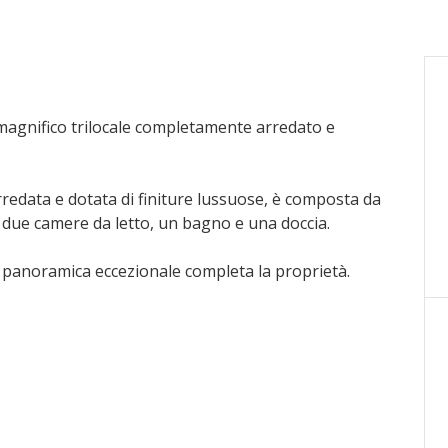
magnifico trilocale completamente arredato e
redata e dotata di finiture lussuose, è composta da
 due camere da letto, un bagno e una doccia.
a panoramica eccezionale completa la proprietà.
to aggiuntivo.
to annuale.
tricità e acqua, assicurazione multi-rischio, pulizia
eria da bianco.