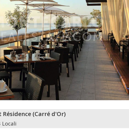
t Résidence
(
Carré d'Or
)
3 Locali