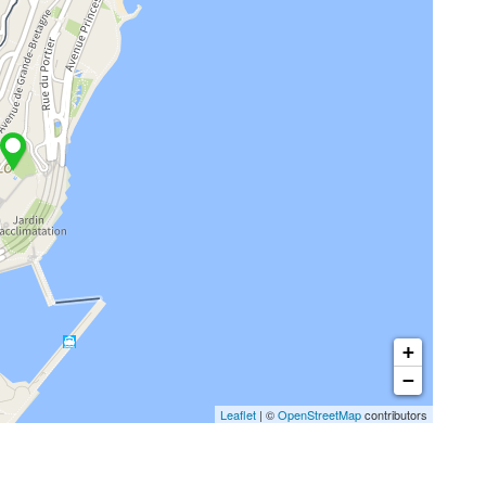
+
−
Leaflet
| ©
OpenStreetMap
contributors