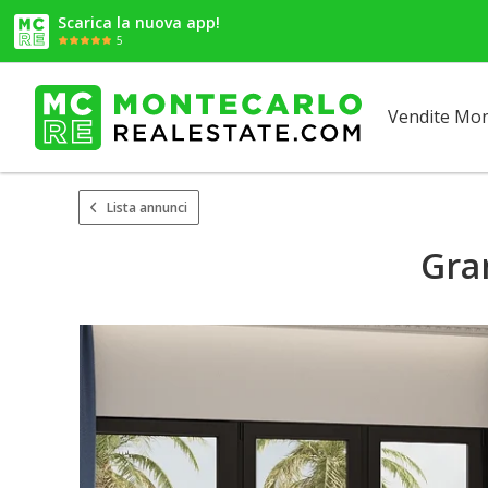
Scarica la nuova app!
5
Vendite Mo
Lista annunci
Gra