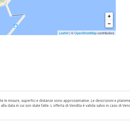
+
−
Leaflet
| ©
OpenStreetMap
contributors
le misure, superfici e distanze sono approssimative. Le descrizioni e planimetr
la data in cui son state fatte. L offerta di Vendita è valida salvo in caso di Vend