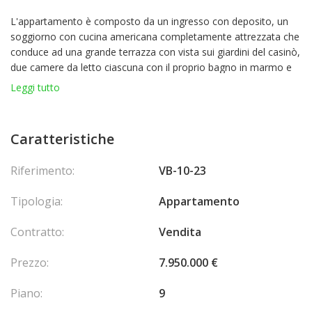
L'appartamento è composto da un ingresso con deposito, un
soggiorno con cucina americana completamente attrezzata che
conduce ad una grande terrazza con vista sui giardini del casinò,
due camere da letto ciascuna con il proprio bagno in marmo e
un'abbondanza di deposito. Un'altra terrazza nella seconda
Leggi tutto
camera da letto offre una vista mozzafiato sul porto e sulla
roccia.
Questo appartamento è ad uso misto.
Caratteristiche
Un doppio parcheggio e una cantina completano questa
proprietà.
Riferimento:
VB-10-23
Tipologia:
Appartamento
Contratto:
Vendita
Prezzo:
7.950.000 €
Piano:
9