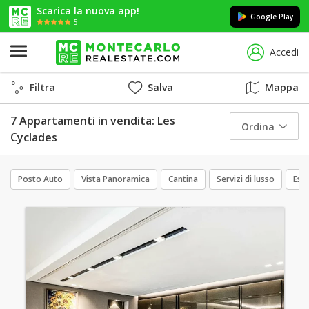
Scarica la nuova app!
Google Play
5
Accedi
Filtra
Salva
Mappa
7 Appartamenti in vendita: Les
Ordina
Cyclades
Posto Auto
Vista Panoramica
Cantina
Servizi di lusso
Escl