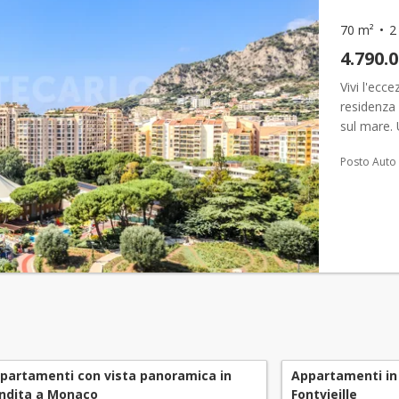
70 m²
2
4.790.
Vivi l'ecc
residenza 
sul mare. 
creare la 
Posto Auto
partamenti con vista panoramica in
Appartamenti in
ndita a Monaco
Fontvieille