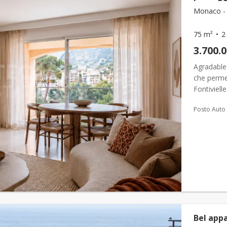
Monaco - F
75 m²
2
3.700.
Agradable 
che permet
Fontiviell
una cantin
Posto Auto
Bel app