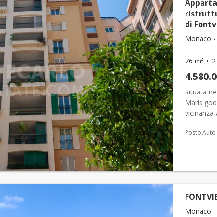
Apparta
ristrutt
di Fontv
Monaco - F
76 m²
2
4.580.
Situata ne
Maris gode
vicinanza a
Questa res
Posto Auto
FONTVIE
Monaco - F