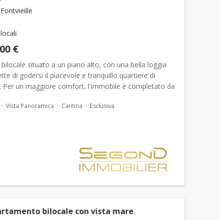
ontvieille
 locali
000 €
bilocale situato a un piano alto, con una bella loggia
te di godersi il piacevole e tranquillo quartiere di
e. Per un maggiore comfort, l'immobile è completato da
a e da un posto auto. Proponiamo in esclusi...
Vista Panoramica
Cantina
Esclusiva
artamento bilocale con vista mare