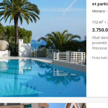
et park
Monaco - F
112 m²
3.750.
Situé dans
proximité
Princesse 
cadre de v
Posto Auto