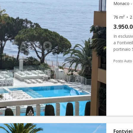
Monaco - F
76 m²
2
3.950.
In esclusi
a Fontviei
portinaio 
una bellis
Posto Auto
Fontviei