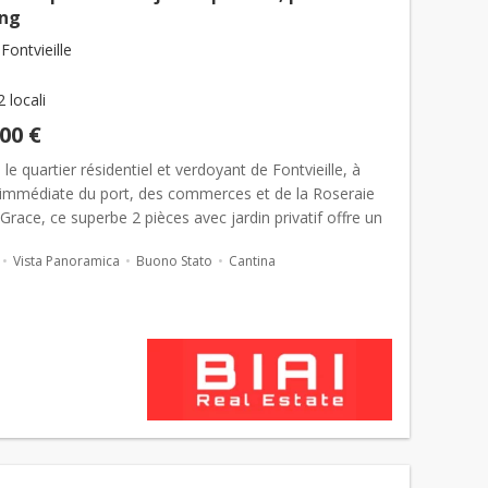
ing
ontvieille
2 locali
000 €
 le quartier résidentiel et verdoyant de Fontvieille, à
 immédiate du port, des commerces et de la Roseraie
Grace, ce superbe 2 pièces avec jardin privatif offre un
ie rare à
Monaco
. L’appartement dispose d’...
Vista Panoramica
Buono Stato
Cantina