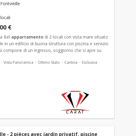
ontvieille
 locali
000 €
va Bel
appartamento
di 2 locali con vista mare situato
lle in un edificio di buona struttura con piscina e servizio
Si compone di un ingresso, soggiorno che si apre su
sima loggia con vista mare, sapendo ch...
Vista Panoramica
Ottimo Stato
Cantina
Esclusiva
lle - 2 pièces avec jardin privatif, piscine