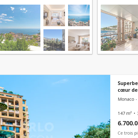
Superbe
cœur de 
Monaco - F
147 m²
6.700.
Ce trois 