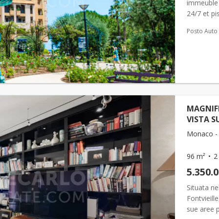
immeuble r
24/7 et pi
Posto Auto
MAGNIF
VISTA S
Monaco - F
96 m²
2
5.350.
Situata ne
Fontvieill
sue aree pe