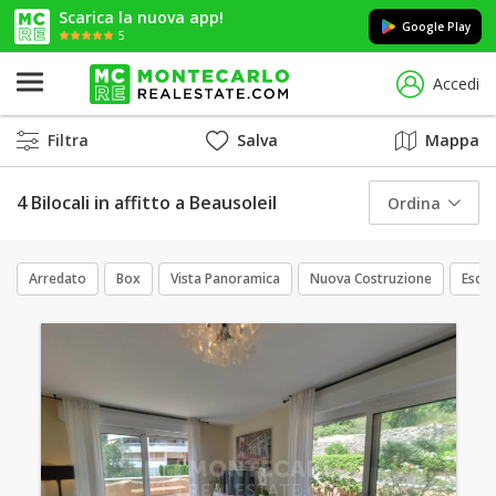
Scarica la nuova app!
Google Play
5
Accedi
Filtra
Salva
Mappa
4 Bilocali in affitto a Beausoleil
Ordina
Arredato
Box
Vista Panoramica
Nuova Costruzione
Esclu