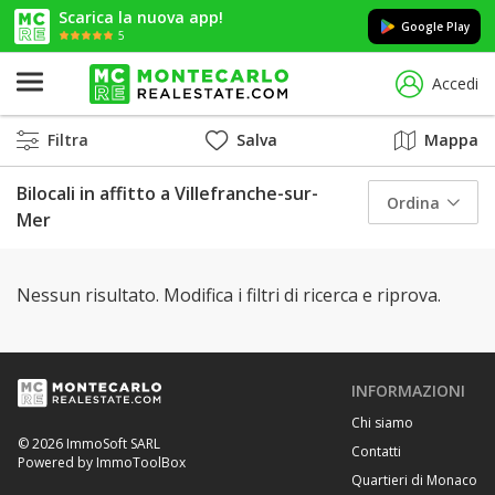
Scarica la nuova app!
Google Play
5
Accedi
Filtra
Salva
Mappa
Bilocali in affitto a Villefranche-sur-
Ordina
Mer
Nessun risultato. Modifica i filtri di ricerca e riprova.
INFORMAZIONI
Chi siamo
© 2026 ImmoSoft SARL
Contatti
Powered by ImmoToolBox
Quartieri di Monaco