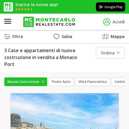
Scarica la nuova app!
Google Play
5
Accedi
Filtra
Salva
Mappa
3 Case e appartamenti di nuova
Ordina
costruzione in vendita a Monaco
Port
Nuova Costruzione
Posto Auto
Vista Panoramica
Cantina