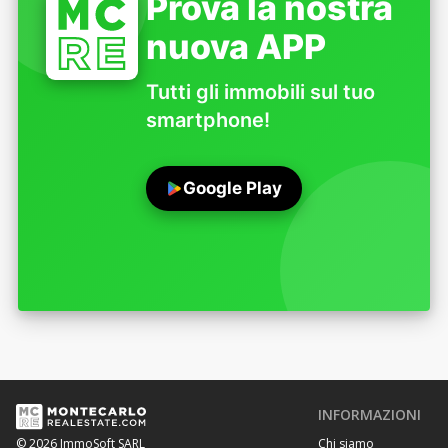
Prova la nostra
nuova APP
Tutti gli immobili sul tuo
smartphone!
Google Play
INFORMAZIONI
Chi siamo
© 2026 ImmoSoft SARL