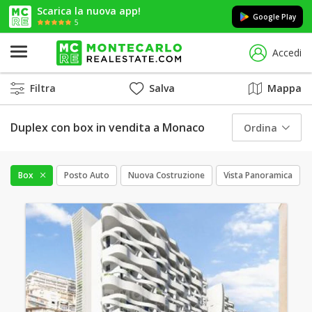
Scarica la nuova app!
Google Play
5
Accedi
Filtra
Salva
Mappa
Duplex con box in vendita a Monaco
Ordina
Box
Posto Auto
Nuova Costruzione
Vista Panoramica