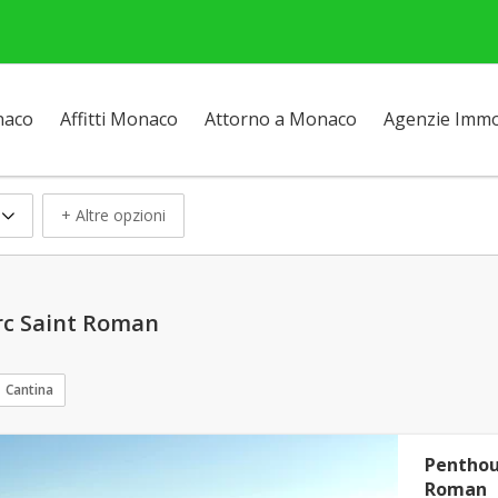
naco
Affitti Monaco
Attorno a Monaco
Agenzie Immob
+ Altre opzioni
arc Saint Roman
Cantina
Penthous
Roman