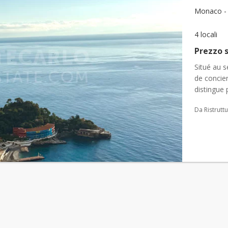
Monaco - 
4 locali
Prezzo s
Situé au s
de concier
distingue 
grande pis
Da Ristrutt