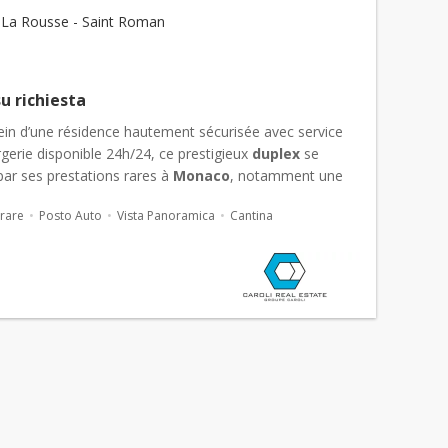
La Rousse - Saint Roman
u richiesta
ein d’une résidence hautement sécurisée avec service
gerie disponible 24h/24, ce prestigieux
duplex
se
par ses prestations rares à
Monaco
, notamment une
cine. Le niveau inférieur dévoile un...
urare
Posto Auto
Vista Panoramica
Cantina