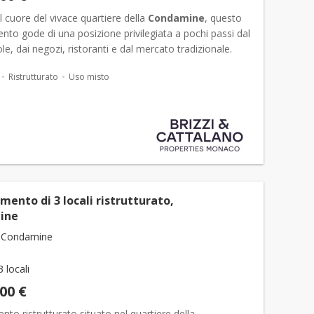
l cuore del vivace quartiere della
Condamine
, questo
to gode di una posizione privilegiata a pochi passi dal
le, dai negozi, ristoranti e dal mercato tradizionale.
 autentico e animato, La
Condamine
unisce il...
Ristrutturato
Uso misto
ento di 3 locali ristrutturato,
ine
 Condamine
3 locali
000 €
to ristrutturato situato nel quartiere della