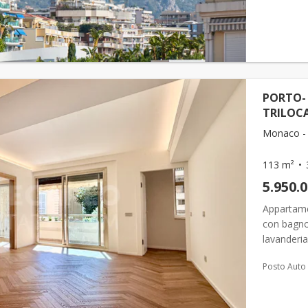
PORTO-
TRILOCA
Monaco -
113 m²
5.950.
Appartamen
con bagno
lavanderia
con serviz
Posto Auto