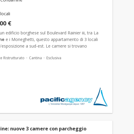
 locali
000 €
 un edificio borghese sul Boulevard Rainier iii, tra La
ne
e i Moneghetti, questo appartamento di 3 locali
n'esposizione a sud-est. Le camere si trovano
nte sulla facciata. I lavori di ristrutturazione sono pre...
e Ristrutturato
Cantina
Esclusiva
ne: nuove 3 camere con parcheggio