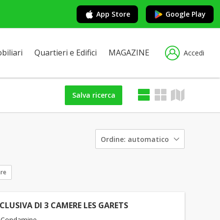
App Store
Google Play
iliari
Quartieri e Edifici
MAGAZINE
Accedi
Salva ricerca
Ordine:
automatico
are
SCLUSIVA DI 3 CAMERE LES GARETS
 Condamine