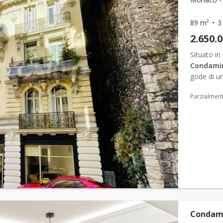
89 m²
3
2.650.
Situato in
Condami
gode di u
principalme
Parzialment
Condami