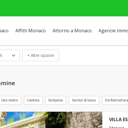
naco
Affitti Monaco
Attorno a Monaco
Agenzie Immob
li
+ Altre opzioni
damine
Uso misto
Cantina
Esclusiva
Servizi di lusso
Da Ristruttur
VILLA E
Monaco -