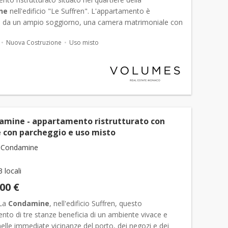
ne
nell'edificio "Le Suffren". L'appartamento è
da un ampio soggiorno, una camera matrimoniale con
io e bagno, una camera da letto con bagno, una cucina
Nuova Costruzione
Uso misto
e,...
amine - appartamento ristrutturato con
e con parcheggio e uso misto
 Condamine
3 locali
000 €
 La
Condamine
, nell'edificio Suffren, questo
to di tre stanze beneficia di un ambiente vivace e
nelle immediate vicinanze del porto, dei negozi e dei