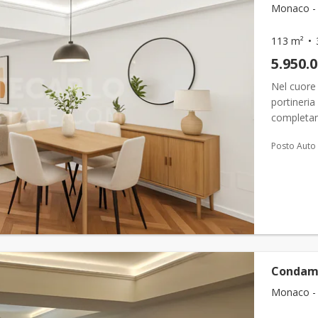
Monaco -
113 m²
5.950.
Nel cuore
portineria
completam
3 locali c
Posto Auto
Condamin
Monaco -