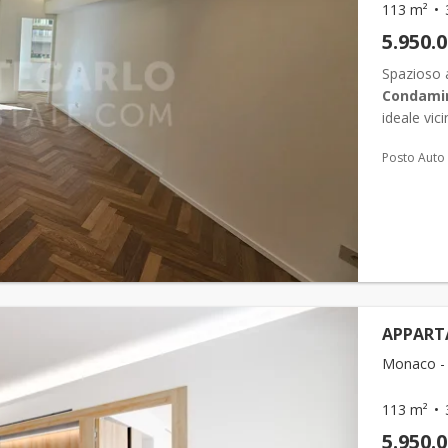
113 m²
5.950.
Spazioso 
Condami
ideale vici
residenza 
Posto Auto
APPART
Monaco -
113 m²
5.950.