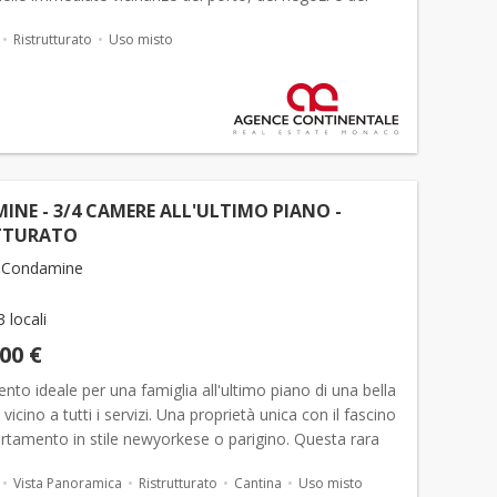
 Il distretto offre un'atmosfera autentica e dinamica,
Ristrutturato
Uso misto
NE - 3/4 CAMERE ALL'ULTIMO PIANO -
TTURATO
 Condamine
3 locali
000 €
to ideale per una famiglia all'ultimo piano di una bella
vicino a tutti i servizi. Una proprietà unica con il fascino
rtamento in stile newyorkese o parigino. Questa rara
dal carattere atipico &egra...
Vista Panoramica
Ristrutturato
Cantina
Uso misto