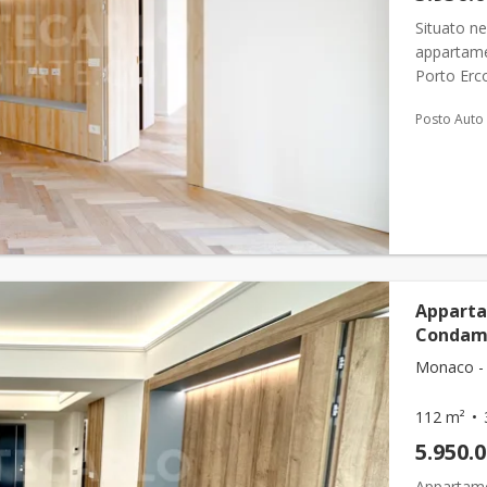
Situato ne
appartamen
Porto Erco
Quartiere
Posto Auto
Appartam
Condam
Monaco -
112 m²
5.950.
Appartamen